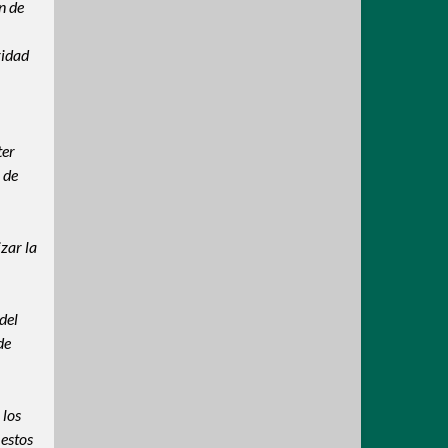
n de
ridad
ter
 de
zar la
del
de
 los
estos