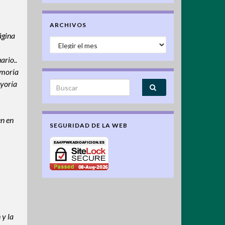
ARCHIVOS
ágina
Archivos
ario.
.
emoria
ayoría
Search for:
en en
SEGURIDAD DE LA WEB
 y la