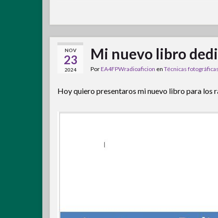
Mi nuevo libro dedi
NOV
23
Por
EA4FPWradioaficion
en
Técnicas fotográfica
2024
Hoy quiero presentaros mi nuevo libro para los r