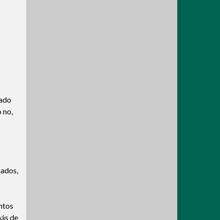
tado
 no,
nados,
ntos
más de