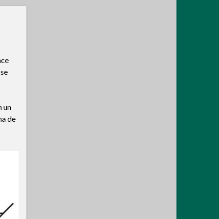
ace
 se
n un
na de