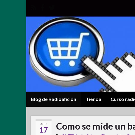
Blog de Radioafición
Tienda
Curso radi
Como se mide un b
ABR
17